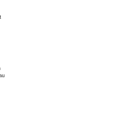
t
n
au