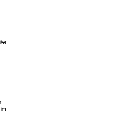
ter
r
 im