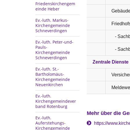
Friedenskirchengem
einde Heber
Gebäud
Ev.-luth. Markus-
Friedhof
Kirchengemeinde
Schneverdingen
- Sachbe
Ev.-luth. Peter-und-
Pauls-
- Sachbe
Kirchengemeinde
Schneverdingen
Zentrale Dienste
Ev.-luth. St.-
Bartholomäus-
Versich
Kirchengemeinde
Neuenkirchen
Meldewe
Ev.-luth.
Kirchengemeindever
band Rotenburg
Mehr über die Ge
Ev.-luth.
Auferstehungs-
https://www.kirch
Kirchengemeinde