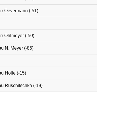
rr Oevermann (-51)
rr Ohlmeyer (-50)
au N. Meyer (-86)
au Holle (-15)
au Ruschitschka (-19)