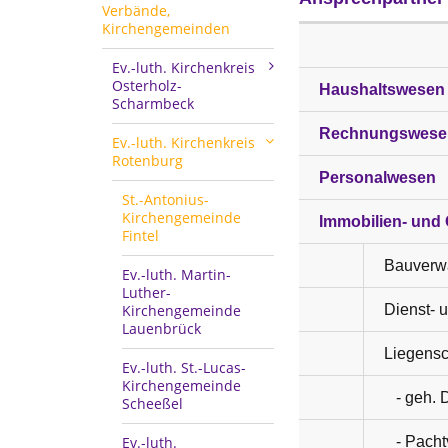
Verbände,
Kirchengemeinden
Ev.-luth. Kirchenkreis
Osterholz-
Haushaltswesen
Scharmbeck
Rechnungswese
Ev.-luth. Kirchenkreis
Rotenburg
Personalwesen
St.-Antonius-
Kirchengemeinde
Immobilien- un
Fintel
Bauverw
Ev.-luth. Martin-
Luther-
Kirchengemeinde
Dienst- 
Lauenbrück
Liegensc
Ev.-luth. St.-Lucas-
Kirchengemeinde
- geh. D
Scheeßel
Ev.-luth.
- Pacht