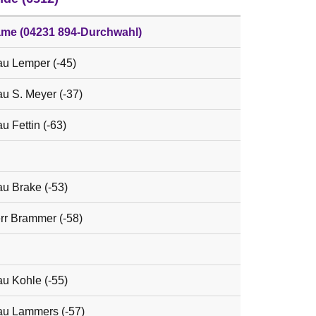
me (04231 894-Durchwahl)
au Lemper (-45)
au S. Meyer (-37)
u Fettin (-63)
au Brake (-53)
rr Brammer (-58)
au Kohle (-55)
au Lammers (-57)