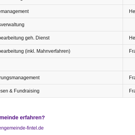
emanagement
He
sverwaltung
arbeitung geh. Dienst
He
arbeitung (inkl. Mahnverfahren)
Fr
erungsmanagement
Fr
sen & Fundraising
Fr
meinde erfahren?
engemeinde-fintel.de