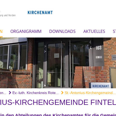
EN
ORGANIGRAMM
DOWNLOADS
AKTUELLES
S
n...
Ev.-luth. Kirchenkreis Rote...
St.-Antonius-Kirchengemeind...
NIUS-KIRCHENGEMEINDE FINTE
in den Abteilungen des Kirchenamtes für die Gemei